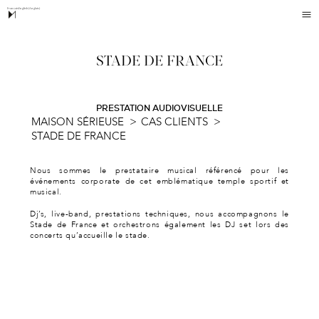
Français
English
(
Anglais
)
STADE DE FRANCE
PRESTATION AUDIOVISUELLE
MAISON SÉRIEUSE
>
CAS CLIENTS
>
STADE DE FRANCE
Nous sommes le prestataire musical référencé pour les
événements corporate de cet emblématique temple sportif et
musical.
Dj’s, live-band, prestations techniques, nous accompagnons le
Stade de France et orchestrons également les DJ set lors des
concerts qu’accueille le stade.