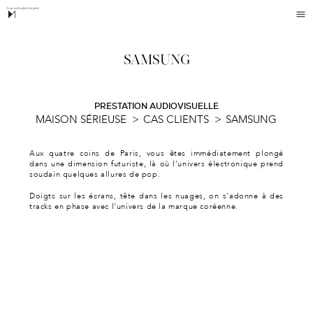
Français
English
(
Anglais
)
SAMSUNG
PRESTATION AUDIOVISUELLE
MAISON SÉRIEUSE
>
CAS CLIENTS
>
SAMSUNG
Aux quatre coins de Paris, vous êtes immédiatement plongé
dans une dimension futuriste, là où l’univers électronique prend
soudain quelques allures de pop.
Doigts sur les écrans, tête dans les nuages, on s’adonne à des
tracks en phase avec l’univers de la marque coréenne.